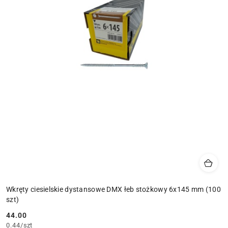
Wkręty ciesielskie dystansowe DMX łeb stożkowy 6x145 mm (100
szt)
44.00
Cena:
0.44
/
szt