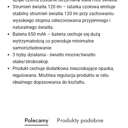
Strumień światła 120 lm – latarka czołowa emituje
stabilny strumień światła 120 lm przy zachowaniu
wysokiego stopnia odwzorowania przyjemnego i
naturalnego światła.
Bateria 650 mAh – bateria cechuje się dużą
wytrzymałością co powoduje minimalne
samorozładowanie.
3 tryby działania - światło mocne/światło
słabe/stroboskop.
Produkt cechuje dodatkowa nieuciskające opaska,
regulowana. Możliwa regulacja produktu w celu
idealnego dopasowania do kształtu.
Produkty
Produkty
Polecamy
Produkty podobne
Pomiń karuzelę produktów
o
o