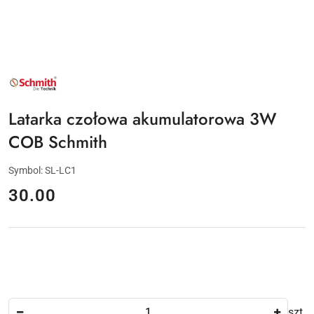
NAZWA
PRODUCENTA:
SCHMITH
Latarka czołowa akumulatorowa 3W
COB Schmith
Symbol:
SL-LC1
cena:
30.00
Ilość
szt.