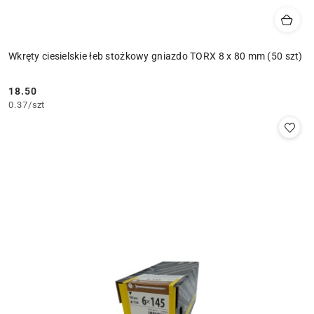
Wkręty ciesielskie łeb stożkowy gniazdo TORX 8 x 80 mm (50 szt)
18.50
Cena:
0.37
/
szt