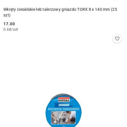
Wkręty ciesielskie łeb talerzowy gniazdo TORX 8 x 140 mm (25
szt)
17.00
Cena:
0.68
/
szt