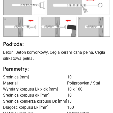
Podłoża:
Beton, Beton komórkowy, Cegła ceramiczna pełna, Cegła
silikatowa pełna.
Parametry:
Średnica [mm]
10
Materiał
Polipropylen / Stal
Wymiary korpusu Lk x dk [mm]
10 x 160
Średnica korpusu dk [mm]
10
Średnica kołnierza korpusu Dk [mm]
13
Długość korpusu Lk [mm]
160