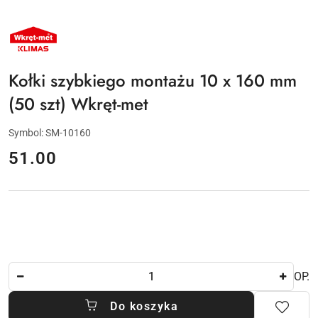
NAZWA
PRODUCENTA:
KLIMAS
WKRĘT-
MET
Kołki szybkiego montażu 10 x 160 mm
(50 szt) Wkręt-met
Symbol:
SM-10160
cena:
51.00
Ilość
OP.
Do koszyka