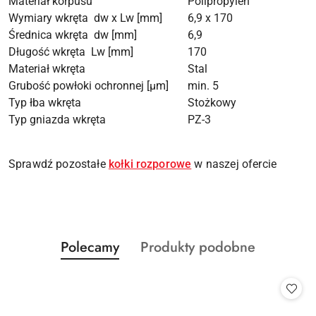
Materiał korpusu
Polipropylen
Wymiary wkręta dw x Lw [mm]
6,9 x 170
Średnica wkręta dw [mm]
6,9
Długość wkręta Lw [mm]
170
Materiał wkręta
Stal
Grubość powłoki ochronnej [µm]
min. 5
Typ łba wkręta
Stożkowy
Typ gniazda wkręta
PZ-3
Sprawdź pozostałe
kołki rozporowe
w naszej ofercie
Produkty
Produkty
Polecamy
Produkty podobne
Pomiń karuzelę produktów
o
o
statusie:
statusie: