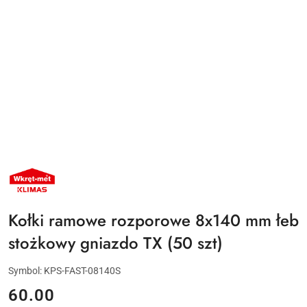
NAZWA
PRODUCENTA:
KLIMAS
WKRĘT-
MET
Kołki ramowe rozporowe 8x140 mm łeb
stożkowy gniazdo TX (50 szt)
Symbol:
KPS-FAST-08140S
cena:
60.00