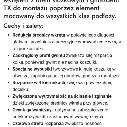
wkrętem z łbem stożkowym i gniazdem
TX do montażu poprzez element
mocowany do wszystkich klas podłoży.
Cechy i zalety:
Redukcja średnicy wkręta
w połowie jego długości
ułatwia i przyśpiesza precyzyjne wprowadzenie wkręta i
rozpór koszulki.
Zaokrąglony profil gwintu
zwiększa siłę rozparcia
kołka, ponieważ gwint nie nacina koszulki.
Specjalne wypustki
tworzywowe klinują koszulkę w
otworze, zapobiegając jej obrotowi podczas montażu.
Rozparcie w 4 kierunkach
zwiększa powierzchnię
docisku.
Zwiększona wytrzymałość na ścinanie i zginanie
dzięki zwiększonej średnicy wkręta przy główce.
Ocynk galwaniczny
- optymalne zabezpieczenie
antykorozyjne dla zastosowań wewnętrznych.
Czołowa strefa rozparcia
zwiększa nośność