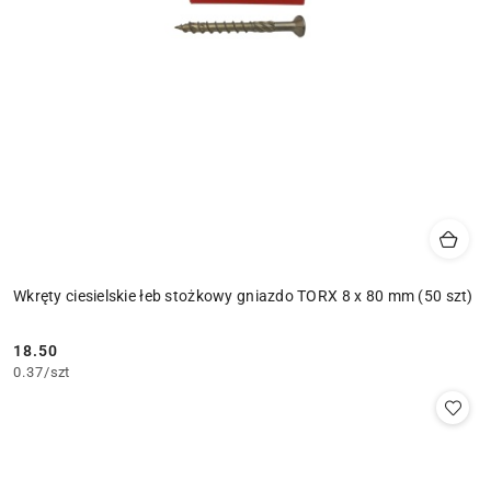
Wkręty ciesielskie łeb stożkowy gniazdo TORX 8 x 80 mm (50 szt)
18.50
Cena:
0.37
/
szt