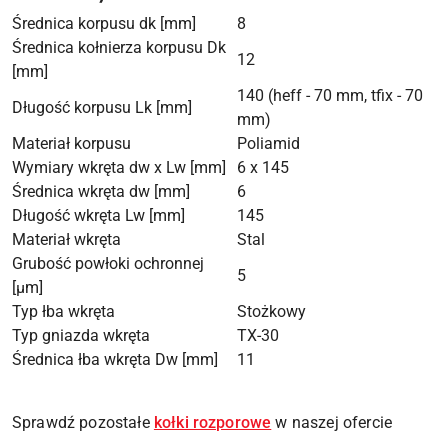
Średnica korpusu dk [mm]
8
Średnica kołnierza korpusu Dk
12
[mm]
140 (heff - 70 mm, tfix - 70
Długość korpusu Lk [mm]
mm)
Materiał korpusu
Poliamid
Wymiary wkręta dw x Lw [mm]
6 x 145
Średnica wkręta dw [mm]
6
Długość wkręta Lw [mm]
145
Materiał wkręta
Stal
Grubość powłoki ochronnej
5
[µm]
Typ łba wkręta
Stożkowy
Typ gniazda wkręta
TX-30
Średnica łba wkręta Dw [mm]
11
Sprawdź pozostałe
kołki rozporowe
w naszej ofercie