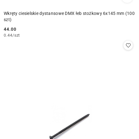
Wkręty ciesielskie dystansowe DMX łeb stożkowy 6x145 mm (100
szt)
44.00
Cena:
0.44
/
szt