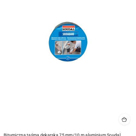
Bitumiczna taśma dekarska 75 mm/10 m aluminium Soudal