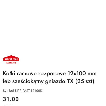
NAZWA
PRODUCENTA:
KLIMAS
WKRĘT-
MET
Kołki ramowe rozporowe 12x100 mm
łeb sześciokątny gniazdo TX (25 szt)
Symbol:
KPR-FAST-12100K
cena:
31.00