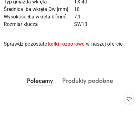
Typ gniazda wkręta
TX-40
Średnica łba wkręta Dw [mm]
18
Wysokość łba wkręta k [mm]
7.1
Rozmiar klucza
SW13
Sprawdź pozostałe
kołki rozporowe
w naszej ofercie
Produkty
Produkty
Polecamy
Produkty podobne
Pomiń karuzelę produktów
o
o
statusie:
statusie: