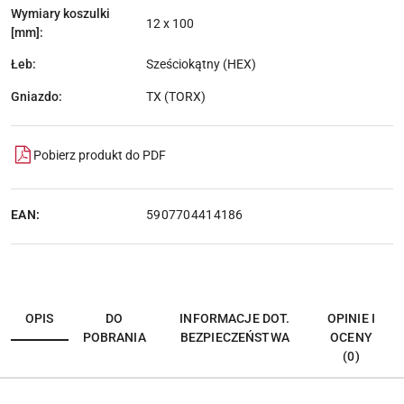
Wymiary koszulki
12 x 100
[mm]:
Łeb:
Sześciokątny (HEX)
Gniazdo:
TX (TORX)
Pobierz produkt do PDF
EAN:
5907704414186
OPIS
DO
INFORMACJE DOT.
OPINIE I
POBRANIA
BEZPIECZEŃSTWA
OCENY
(0)