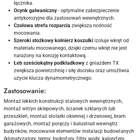
łącznika.
Ocynk galwaniczny
- optymalne zabezpieczenie
antykorozyjne dla zastosowań wewnętrznych.
Czołowa strefa rozparcia
zwiększa nośność
mocowania.
Szeroki stożkowy kołnierz koszulki
izoluje wkręt od
materiału mocowanego, dzięki czemu wkręt nie jest
narażony na korozję kontaktową.
Łeb sześciokątny podkładkowy
z gniazdem TX
zwiększa powierzchnię i siłę docisku oraz umożliwia
użycie klucza dynamometrycznego.
Zastosowanie:
Montaż lekkich konstrukcji stalowych wewnętrznych,
montaż witryn sklepowych, ścianek szklanych lub
przeszkleń, montaż stolarki okiennej i drzwiowej, bram
garażowych, montaż poręczy i balustrad wewnątrz
budynków, mocowanie elementów instalacji budowlanych
(klimatyzatory, termy, hydrofory, filtry wody, kaloryfery,