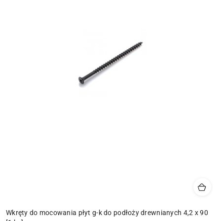
Wkręty do mocowania płyt g-k do podłoży drewnianych 4,2 x 90