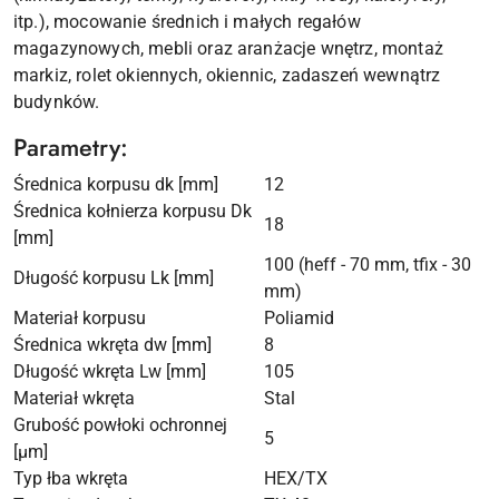
itp.), mocowanie średnich i małych regałów
magazynowych, mebli oraz aranżacje wnętrz, montaż
markiz, rolet okiennych, okiennic, zadaszeń wewnątrz
budynków.
Parametry:
Średnica korpusu dk [mm]
12
Średnica kołnierza korpusu Dk
18
[mm]
100 (heff - 70 mm, tfix - 30
Długość korpusu Lk [mm]
mm)
Materiał korpusu
Poliamid
Średnica wkręta dw [mm]
8
Długość wkręta Lw [mm]
105
Materiał wkręta
Stal
Grubość powłoki ochronnej
5
[µm]
Typ łba wkręta
HEX/TX