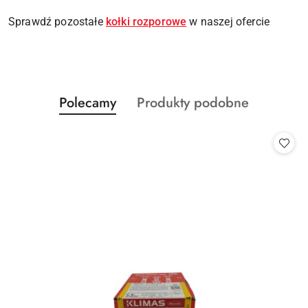
Sprawdź pozostałe
kołki rozporowe
w naszej ofercie
Produkty
Produkty
Polecamy
Produkty podobne
Pomiń karuzelę produktów
o
o
statusie:
statusie: