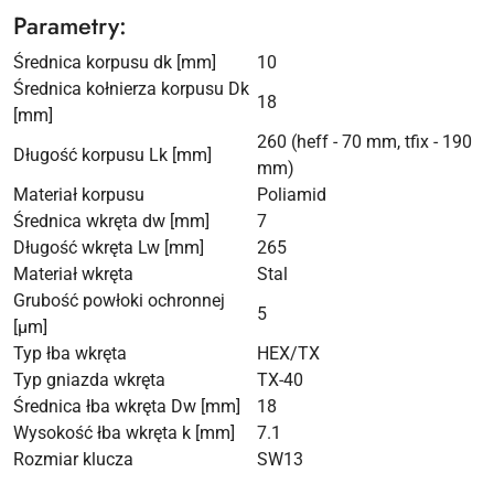
Parametry:
Średnica korpusu dk [mm]
10
Średnica kołnierza korpusu Dk
18
[mm]
260 (heff - 70 mm, tfix - 190
Długość korpusu Lk [mm]
mm)
Materiał korpusu
Poliamid
Średnica wkręta dw [mm]
7
Długość wkręta Lw [mm]
265
Materiał wkręta
Stal
Grubość powłoki ochronnej
5
[µm]
Typ łba wkręta
HEX/TX
Typ gniazda wkręta
TX-40
Średnica łba wkręta Dw [mm]
18
Wysokość łba wkręta k [mm]
7.1
Rozmiar klucza
SW13