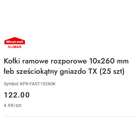
NAZWA
PRODUCENTA:
KLIMAS
WKRĘT-
MET
Kołki ramowe rozporowe 10x260 mm
łeb sześciokątny gniazdo TX (25 szt)
Symbol:
KPR-FAST-10260K
cena:
122.00
4.88
/
szt