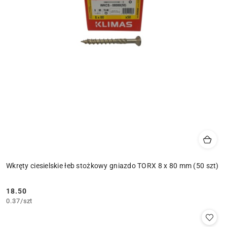
Wkręty ciesielskie łeb stożkowy gniazdo TORX 8 x 80 mm (50 szt)
18.50
Cena:
0.37
/
szt