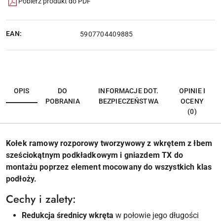
Pobierz produkt do PDF
EAN:
5907704409885
OPIS
DO
INFORMACJE DOT.
OPINIE I
POBRANIA
BEZPIECZEŃSTWA
OCENY
(0)
Kołek ramowy rozporowy tworzywowy z wkrętem z łbem
sześciokątnym podkładkowym i gniazdem TX do
montażu poprzez element mocowany do wszystkich klas
podłoży.
Cechy i zalety:
Redukcja średnicy wkręta
w połowie jego długości