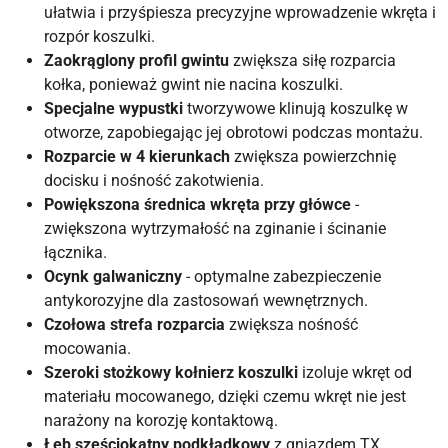
ułatwia i przyśpiesza precyzyjne wprowadzenie wkręta i
rozpór koszulki.
Zaokrąglony profil gwintu
zwiększa siłę rozparcia
kołka, ponieważ gwint nie nacina koszulki.
Specjalne wypustki
tworzywowe klinują koszulkę w
otworze, zapobiegając jej obrotowi podczas montażu.
Rozparcie w 4 kierunkach
zwiększa powierzchnię
docisku i nośność zakotwienia.
Powiększona średnica wkręta przy główce
-
zwiększona wytrzymałość na zginanie i ścinanie
łącznika.
Ocynk galwaniczny
- optymalne zabezpieczenie
antykorozyjne dla zastosowań wewnętrznych.
Czołowa strefa rozparcia
zwiększa nośność
mocowania.
Szeroki stożkowy kołnierz koszulki
izoluje wkręt od
materiału mocowanego, dzięki czemu wkręt nie jest
narażony na korozję kontaktową.
Łeb sześciokątny podkładkowy
z gniazdem TX