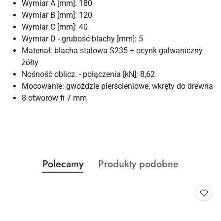
Wymiar A [mm]: 180
Wymiar B [mm]: 120
Wymiar C [mm]: 40
Wymiar D - grubość blachy [mm]: 5
Materiał: blacha stalowa S235 + ocynk galwaniczny
żółty
Nośność oblicz. - połączenia [kN]: 8,62
Mocowanie: gwoździe pierścieniowe, wkręty do drewna
8 otworów fi 7 mm
Produkty
Produkty
Polecamy
Produkty podobne
Pomiń karuzelę produktów
o
o
statusie:
statusie: