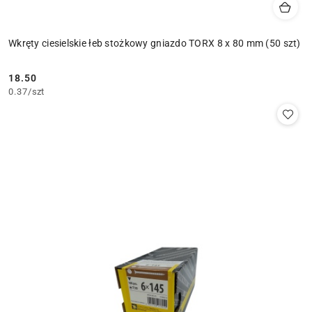
Wkręty ciesielskie łeb stożkowy gniazdo TORX 8 x 80 mm (50 szt)
18.50
Cena:
0.37
/
szt