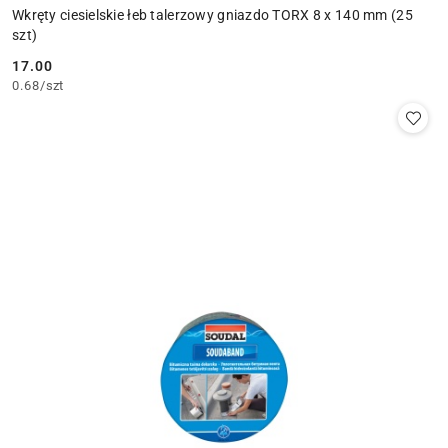
Wkręty ciesielskie łeb talerzowy gniazdo TORX 8 x 140 mm (25
szt)
17.00
Cena:
0.68
/
szt