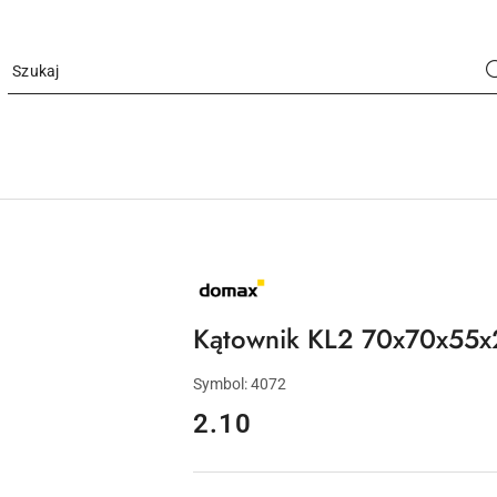
NAZWA
PRODUCENTA:
DOMAX
Kątownik KL2 70x70x55
Symbol:
4072
cena:
2.10