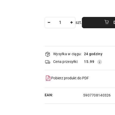
Ilość
szt.
Dostępność
Wysyłka w ciągu:
24 godziny
i
Cena przesyłki:
15.99
dostawa
Pobierz produkt do PDF
EAN:
5907708140326