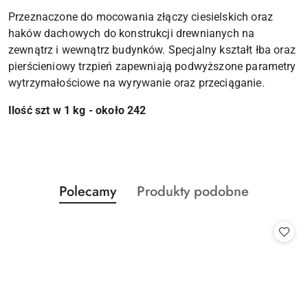
Przeznaczone do mocowania złączy ciesielskich oraz
haków dachowych do konstrukcji drewnianych na
zewnątrz i wewnątrz budynków. Specjalny kształt łba oraz
pierścieniowy trzpień zapewniają podwyższone parametry
wytrzymałościowe na wyrywanie oraz przeciąganie.
Ilość szt w 1 kg - około 242
Produkty
Produkty
Polecamy
Produkty podobne
Pomiń karuzelę produktów
o
o
statusie:
statusie: