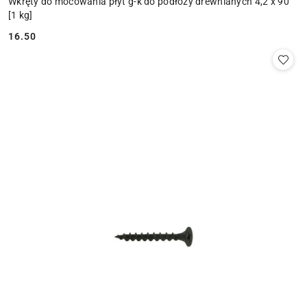
Wkręty do mocowania płyt g-k do podłoży drewnianych 4,2 x 90
[1 kg]
16.50
Cena: