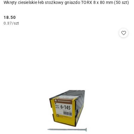
Wkręty ciesielskie łeb stożkowy gniazdo TORX 8 x 80 mm (50 szt)
18.50
Cena:
0.37
/
szt