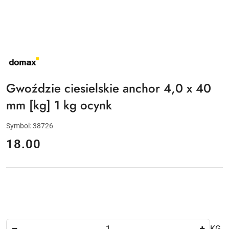
NAZWA
PRODUCENTA:
DOMAX
Gwoździe ciesielskie anchor 4,0 x 40
mm [kg] 1 kg ocynk
Symbol:
38726
cena:
18.00
Ilość
KG.