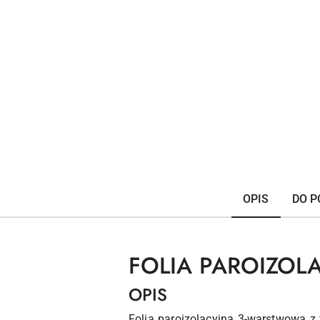
OPIS
DO P
FOLIA PAROIZOL
OPIS
Folia paroizolacyjna 3-warstwowa 