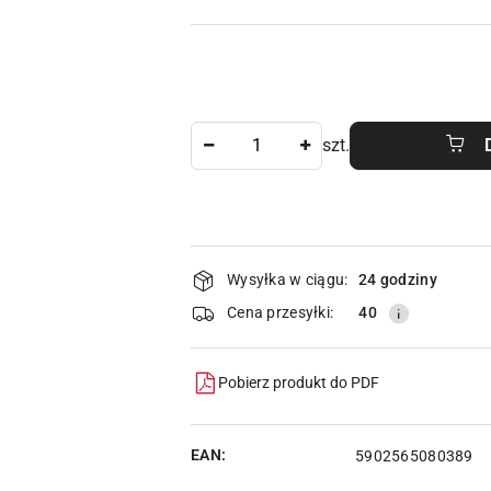
Ilość
szt.
Dostępność
Wysyłka w ciągu:
24 godziny
i
Cena przesyłki:
40
dostawa
Pobierz produkt do PDF
EAN:
5902565080389