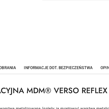
OBRANIA
INFORMACJE DOT. BEZPIECZEŃSTWA
OPIN
ACYJNA MDM® VERSO REFLEX 
z warstwą metalizowaną (należy ją montować warstwą metali