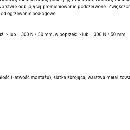
i warstwie odbijającej promieniowanie podczerwone. Zwiększ
pod ogrzewanie podłogowe.
uż: > lub = 300 N / 50 mm, w poprzek: > lub = 300 N / 50 mm
ałość i łatwość montażu), siatka zbrojąca, warstwa metalizow