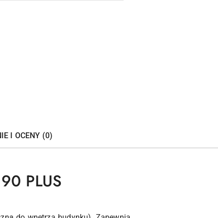
IE I OCENY (0)
90 PLUS
czną do wnętrza budynku). Zapewnia