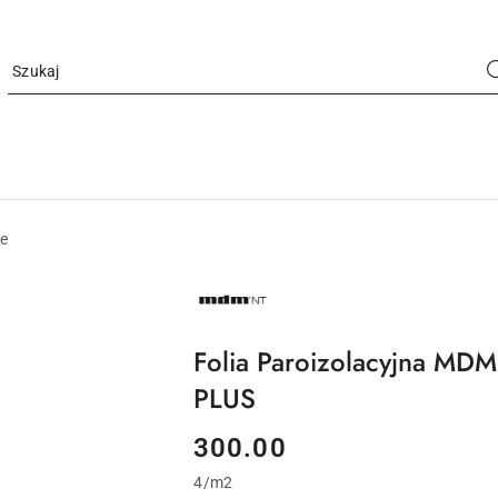
we
NAZWA
PRODUCENTA:
MDM
NT
Folia Paroizolacyjna M
PLUS
cena:
300.00
4
/
m2