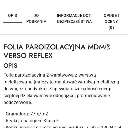
OPIS
DO
INFORMACJE DOT.
OPINIE I
POBRANIA
BEZPIECZEŃSTWA
OCENY
(0)
FOLIA PAROIZOLACYJNA MDM®
VERSO REFLEX
OPIS
Folia paroizolacyjna 2-warstwowa z warstwą
metalizowaną (należy ją montować warstwą metaliczną
do wnętrza budynku). Zapewnia oszczędność energii
cieplnej dzięki warstwie odbijającej promieniowanie
podczerwone.
- Gramatura: 77 g/m2
- Reakcja na ogień: Klasa F
- Wytrzymałość na rozciąganie: wzdłuż: > lub = 130 N / 50