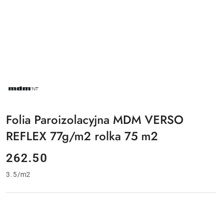
NAZWA
PRODUCENTA:
MDM
NT
Folia Paroizolacyjna MDM VERSO
REFLEX 77g/m2 rolka 75 m2
cena:
262.50
3.5
/
m2