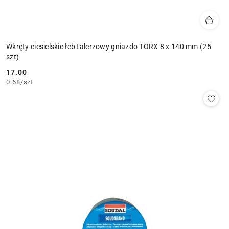
Wkręty ciesielskie łeb talerzowy gniazdo TORX 8 x 140 mm (25
szt)
17.00
Cena:
0.68
/
szt