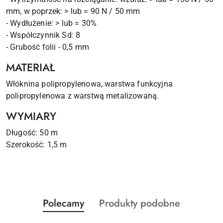
mm, w poprzek: > lub = 90 N / 50 mm
- Wydłużenie: > lub = 30%
- Współczynnik Sd: 8
- Grubość folii - 0,5 mm
MATERIAŁ
Włóknina polipropylenowa, warstwa funkcyjna
polipropylenowa z warstwą metalizowaną.
WYMIARY
Długość: 50 m
Szerokość: 1,5 m
Produkty
Produkty
Polecamy
Produkty podobne
Pomiń karuzelę produktów
o
o