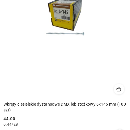
Wkręty ciesielskie dystansowe DMX łeb stożkowy 6x145 mm (100
szt)
44.00
Cena:
0.44
/
szt