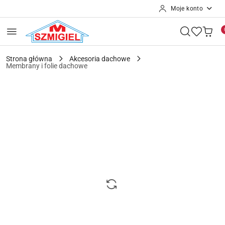
Moje konto
Przejdź do treści głównej
Przejdź do wyszukiwarki
Przejdź do moje konto
Przejdź do menu głównego
Przejdź do opisu produktu
Przejdź do stopki
Strona główna
Akcesoria dachowe
Membrany i folie dachowe