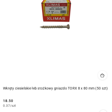
Wkręty ciesielskie łeb stożkowy gniazdo TORX 8 x 80 mm (50 szt)
18.50
Cena:
0.37
/
szt