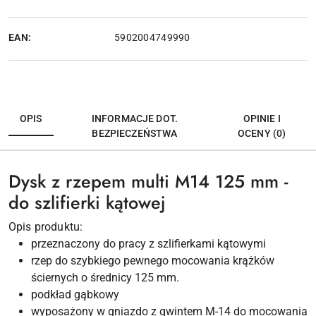
EAN:
5902004749990
OPIS
INFORMACJE DOT.
OPINIE I
BEZPIECZEŃSTWA
OCENY (0)
Dysk z rzepem multi M14 125 mm -
do szlifierki kątowej
Opis produktu:
przeznaczony do pracy z szlifierkami kątowymi
rzep do szybkiego pewnego mocowania krążków
ściernych o średnicy 125 mm.
podkład gąbkowy
wyposażony w gniazdo z gwintem M-14 do mocowania