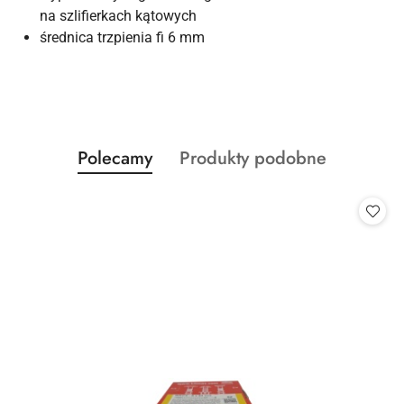
na szlifierkach kątowych
średnica trzpienia fi 6 mm
Produkty
Produkty
Polecamy
Produkty podobne
Pomiń karuzelę produktów
o
o
statusie:
statusie: