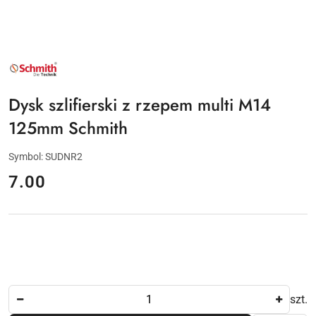
NAZWA
PRODUCENTA:
SCHMITH
Dysk szlifierski z rzepem multi M14
125mm Schmith
Symbol:
SUDNR2
cena:
7.00
Ilość
szt.