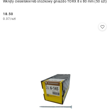
Wkręty ciesielskie łeb stożkowy gniazdo TORX 8 x 80 mm (50 szt)
18.50
Cena:
0.37
/
szt