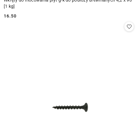
Wkręty do mocowania płyt g-k do podłoży drewnianych 4,2 x 90
[1 kg]
16.50
Cena: