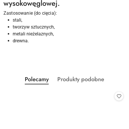
wysokowęglowej.
Zastosowanie (do cięcia):
stali,
tworzyw sztucznych,
metali nieżelaznych,
drewna.
Produkty
Produkty
Polecamy
Produkty podobne
Pomiń karuzelę produktów
o
o
statusie:
statusie: