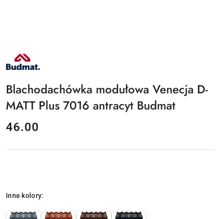
NAZWA
PRODUCENTA:
BUDMAT
Blachodachówka modułowa Venecja D-
MATT Plus 7016 antracyt Budmat
cena:
46.00
Wariant
Inne kolory: