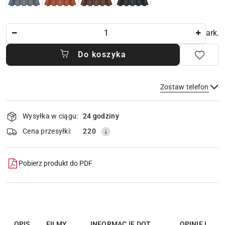
Ilość
ark.
Do koszyka
Zostaw telefon
Dostępność
Wysyłka w ciągu:
24 godziny
i
dostawa
Wyślij
Cena przesyłki:
220
Pobierz produkt do PDF
OPIS
FILMY
INFORMACJE DOT.
OPINIE I