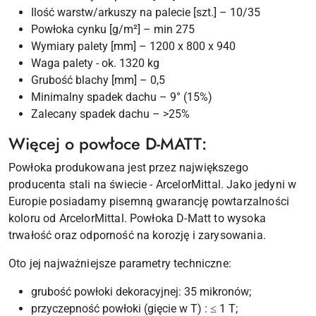
Ilość warstw/arkuszy na palecie [szt.] – 10/35
Powłoka cynku [g/m²] – min 275
Wymiary palety [mm] – 1200 x 800 x 940
Waga palety - ok. 1320 kg
Grubość blachy [mm] – 0,5
Minimalny spadek dachu – 9° (15%)
Zalecany spadek dachu – >25%
Więcej o powłoce D-MATT:
Powłoka produkowana jest przez największego
producenta stali na świecie - ArcelorMittal. Jako jedyni w
Europie posiadamy pisemną gwarancję powtarzalności
koloru od ArcelorMittal. Powłoka D-Matt to wysoka
trwałość oraz odporność na korozję i zarysowania.
Oto jej najważniejsze parametry techniczne:
grubość powłoki dekoracyjnej: 35 mikronów;
przyczepność powłoki (gięcie w T) : ≤ 1 T;