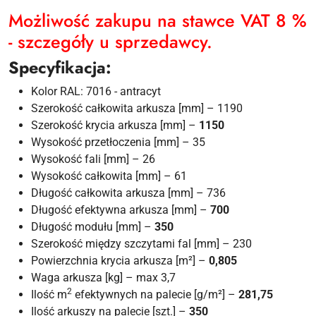
Możliwość zakupu na stawce VAT 8 %
- szczegóły u sprzedawcy.
Specyfikacja:
Kolor RAL: 7016 - antracyt
Szerokość całkowita arkusza [mm] – 1190
Szerokość krycia arkusza [mm] –
1150
Wysokość przetłoczenia [mm] – 35
Wysokość fali [mm] – 26
Wysokość całkowita [mm] – 61
Długość całkowita arkusza [mm] – 736
Długość efektywna arkusza [mm] –
700
Długość modułu [mm] –
350
Szerokość między szczytami fal [mm] – 230
Powierzchnia krycia arkusza [m²] –
0,805
Waga arkusza [kg] – max 3,7
2
Ilość m
efektywnych na palecie [g/m²] –
281,75
Ilość arkuszy na palecie [szt.] –
350