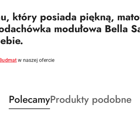
hu, który posiada piękną, mato
chodachówka modułowa Bella Sa
iebie.
 Budmat
w naszej ofercie
Produkty
Produkty
Polecamy
Produkty podobne
o
o
statusie:
statusie: