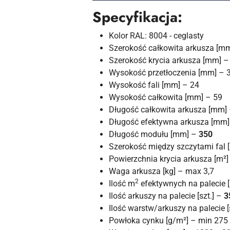
Specyfikacja:
Kolor RAL: 8004 - ceglasty
Szerokość całkowita arkusza [m
Szerokość krycia arkusza [mm] 
Wysokość przetłoczenia [mm] – 
Wysokość fali [mm] – 24
Wysokość całkowita [mm] – 59
Długość całkowita arkusza [mm]
Długość efektywna arkusza [mm
Długość modułu [mm] –
350
Szerokość między szczytami fal
Powierzchnia krycia arkusza [m²
Waga arkusza [kg] – max 3,7
2
Ilość m
efektywnych na palecie 
Ilość arkuszy na palecie [szt.] –
3
Ilość warstw/arkuszy na palecie [
Powłoka cynku [g/m²] – min 275