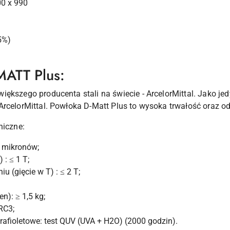
00 x 990
5%)
MATT Plus:
iększego producenta stali na świecie - ArcelorMittal. Jako j
ArcelorMittal. Powłoka D-Matt Plus to wysoka trwałość oraz o
niczne:
5 mikronów;
 : ≤ 1 T;
u (gięcie w T) : ≤ 2 T;
): ≥ 1,5 kg;
RC3;
afioletowe: test QUV (UVA + H2O) (2000 godzin).