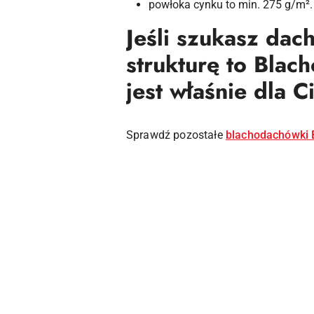
powłoka cynku to min. 275 g/m².
Jeśli szukasz dac
strukturę to Bla
jest właśnie dla C
Sprawdź pozostałe
blachodachówki
Pomiń karuzelę produktów