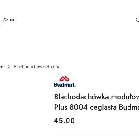
we
Blachodachówki Budmat
NAZWA
PRODUCENTA:
BUDMAT
Blachodachówka modułow
Plus 8004 ceglasta Budm
cena:
45.00