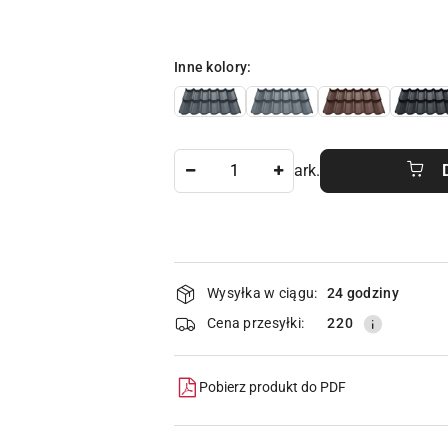
Wariant
Inne kolory:
Ilość
ark.
Dostępność
Wysyłka w ciągu:
24 godziny
i
Cena przesyłki:
220
dostawa
Pobierz produkt do PDF