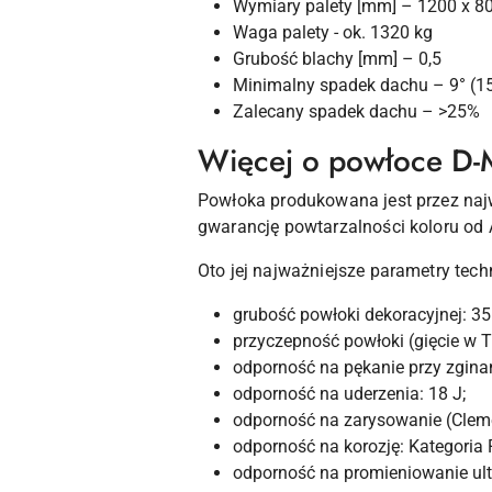
Wymiary palety [mm] – 1200 x 8
Waga palety - ok. 1320 kg
Grubość blachy [mm] – 0,5
Minimalny spadek dachu – 9° (1
Zalecany spadek dachu – >25%
Więcej o powłoce D-
Powłoka produkowana jest przez najw
gwarancję powtarzalności koloru od 
Oto jej najważniejsze parametry tech
grubość powłoki dekoracyjnej: 3
przyczepność powłoki (gięcie w T)
odporność na pękanie przy zginani
odporność na uderzenia: 18 J;
odporność na zarysowanie (Clemen
odporność na korozję: Kategoria 
odporność na promieniowanie ultr