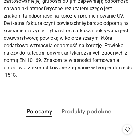
zastosowanie jej grubości 50 µm zapewniają odporność
na warunki atmosferyczne, rezultatem czego jest
znakomita odporność na korozję i promieniowanie UV.
Delikatna faktura czyni powierzchnię bardzo odporną na
ścieranie i zużycie. Tylna strona arkusza pokrywana jest
dwuwarstwową powłoką w kolorze szarym, która
dodatkowo wzmacnia odporność na korozję. Powłoka
należy do kategorii powłok antykorozyjnych zgodnych z
normą EN 10169. Znakomite własności formowania
umożliwiają skomplikowane zaginanie w temperaturze do
-15°C.
Produkty
Produkty
Polecamy
Produkty podobne
Pomiń karuzelę produktów
o
o
statusie:
statusie: