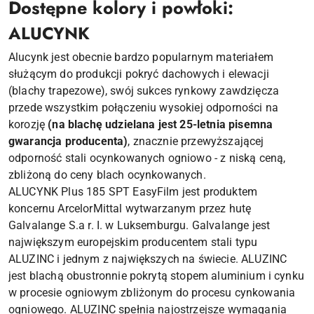
Dostępne kolory i powłoki:
ALUCYNK
Alucynk jest obecnie bardzo popularnym materiałem
służącym do produkcji pokryć dachowych i elewacji
(blachy trapezowe), swój sukces rynkowy zawdzięcza
przede wszystkim połączeniu wysokiej odporności na
korozję
(na blachę udzielana jest 25-letnia pisemna
gwarancja producenta)
, znacznie przewyższającej
odporność stali ocynkowanych ogniowo - z niską ceną,
zbliżoną do ceny blach ocynkowanych.
ALUCYNK Plus 185 SPT EasyFilm jest produktem
koncernu ArcelorMittal wytwarzanym przez hutę
Galvalange S.a r. I. w Luksemburgu. Galvalange jest
największym europejskim producentem stali typu
ALUZINC i jednym z największych na świecie. ALUZINC
jest blachą obustronnie pokrytą stopem aluminium i cynku
w procesie ogniowym zbliżonym do procesu cynkowania
ogniowego. ALUZINC spełnia najostrzejsze wymagania