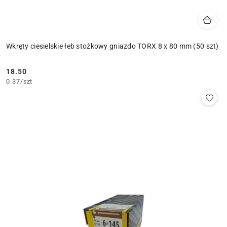
Wkręty ciesielskie łeb stożkowy gniazdo TORX 8 x 80 mm (50 szt)
18.50
Cena:
0.37
/
szt