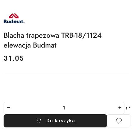
NAZWA
PRODUCENTA:
BUDMAT
Blacha trapezowa TRB-18/1124
elewacja Budmat
cena:
31.05
Ilość
m²
Do koszyka