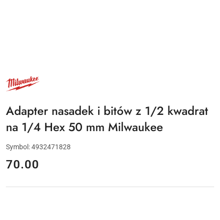
NAZWA
PRODUCENTA:
MILWAUKEE
Adapter nasadek i bitów z 1/2 kwadrat
na 1/4 Hex 50 mm Milwaukee
Symbol:
4932471828
cena:
70.00